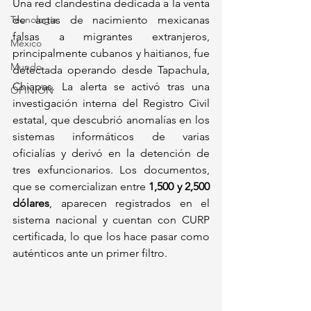
Una red clandestina dedicada a la venta 
Tecnología
de actas de nacimiento mexicanas 
falsas a migrantes extranjeros, 
México
principalmente cubanos y haitianos, fue 
Mundo
detectada operando desde Tapachula, 
Chiapas. La alerta se activó tras una 
OPINIÓN
investigación interna del Registro Civil 
estatal, que descubrió anomalías en los 
sistemas informáticos de varias 
oficialías y derivó en la detención de 
tres exfuncionarios. Los documentos, 
que se comercializan entre 
1,500 y 2,500 
dólares
, aparecen registrados en el 
sistema nacional y cuentan con CURP 
certificada, lo que los hace pasar como 
auténticos ante un primer filtro.