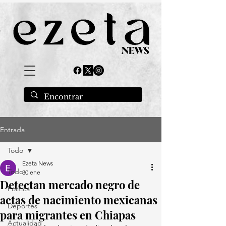
Entrada
Todo
Ezeta News
Todo
30 ene
Detectan mercado negro de
Política
actas de nacimiento mexicanas
Deportes
para migrantes en Chiapas
Actualidad