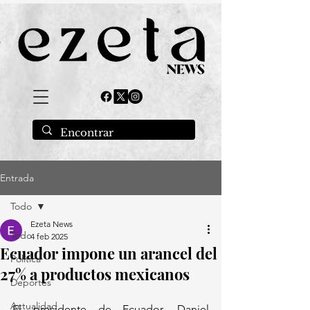
Entrada
Todo
Ezeta News
Todo
4 feb 2025
Ecuador impone un arancel del
Política
27% a productos mexicanos
Deportes
Actualidad
El presidente de Ecuador, Daniel 