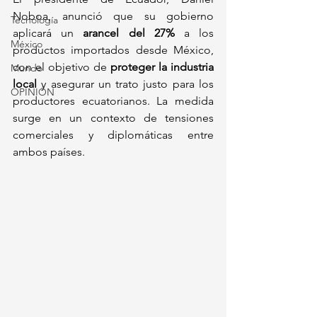
Noboa, anunció que su gobierno 
Tecnología
aplicará un 
arancel del 27%
 a los 
México
productos importados desde México, 
con el objetivo de 
proteger la industria 
Mundo
local
 y asegurar un trato justo para los 
OPINIÓN
productores ecuatorianos. La medida 
surge en un contexto de tensiones 
comerciales y diplomáticas entre 
ambos países.