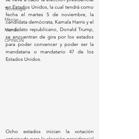
en Estados Unidos, la cual tendrá como 
Tecnología
fecha el martes 5 de noviembre, la 
México
candidata demócrata, Kamala Harris y el 
candidato republicano, Donald Trump, 
Mundo
se encuentran de gira por los estados 
OPINIÓN
para poder convencer y poder ser la 
mandataria o mandatario 47 de los 
Estados Unidos.
Ocho estados inician la votación 
anticipada para la elección presidencial 