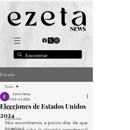
Entrada
Todo
Ezeta News
Todo
22 oct 2024
Elecciones de Estados Unidos
Política
2024
Deportes
Nos encontramos a pocos días de que 
Actualidad
se lleve a cabo la elección presidencial 