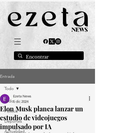
Entrada
Todo
Ezeta News
Todo
5 dic 2024
Elon Musk planea lanzar un
Política
estudio de videojuegos
Deportes
impulsado por IA
Actualidad