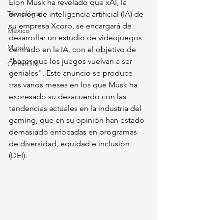
Elon Musk ha revelado que xAI, la 
Tecnología
división de inteligencia artificial (IA) de 
su empresa Xcorp, se encargará de 
México
desarrollar un estudio de videojuegos 
Mundo
centrado en la IA, con el objetivo de 
"hacer que los juegos vuelvan a ser 
OPINIÓN
geniales". Este anuncio se produce 
tras varios meses en los que Musk ha 
expresado su desacuerdo con las 
tendencias actuales en la industria del 
gaming, que en su opinión han estado 
demasiado enfocadas en programas 
de diversidad, equidad e inclusión 
(DEI).