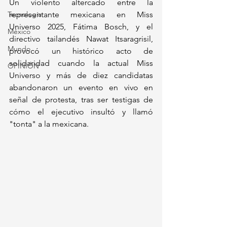
Un violento altercado entre la 
Tecnología
representante mexicana en Miss 
Universo 2025, Fátima Bosch, y el 
México
directivo tailandés Nawat Itsaragrisil, 
Mundo
provocó un histórico acto de 
solidaridad cuando la actual Miss 
OPINIÓN
Universo y más de diez candidatas 
abandonaron un evento en vivo en 
señal de protesta, tras ser testigas de 
cómo el ejecutivo insultó y llamó 
"tonta" a la mexicana.