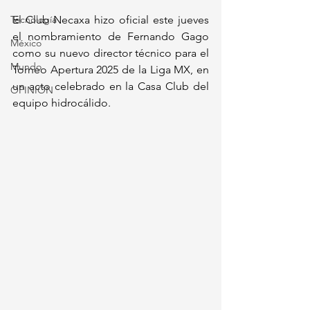
Tecnología
El Club Necaxa hizo oficial este jueves 
el nombramiento de Fernando Gago 
México
como su nuevo director técnico para el 
Mundo
Torneo Apertura 2025 de la Liga MX, en 
un acto celebrado en la Casa Club del 
OPINIÓN
equipo hidrocálido.