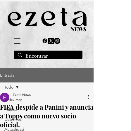
Entrada
Todo
Ezeta News
Todo
7 may
FIFA despide a Panini y anuncia
Política
a Topps como nuevo socio
Deportes
oficial.
Actualidad