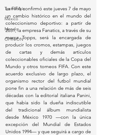
Tecnología
La FIFA confirmó este jueves 7 de mayo 
un cambio histórico en el mundo del 
México
coleccionismo deportivo: a partir de 
Mundo
2031, la empresa Fanatics, a través de su 
marca Topps, será la encargada de 
OPINIÓN
producir los cromos, estampas, juegos 
de cartas y demás artículos 
coleccionables oficiales de la Copa del 
Mundo y otros torneos FIFA. Con este 
acuerdo exclusivo de largo plazo, el 
organismo rector del futbol mundial 
pone fin a una relación de más de seis 
décadas con la editorial italiana Panini, 
que había sido la dueña indiscutible 
del tradicional álbum mundialista 
desde México 1970 —con la única 
excepción del Mundial de Estados 
Unidos 1994— y que seguirá a cargo de 