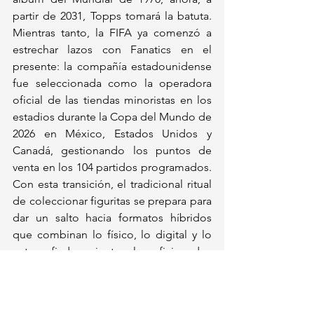
partir de 2031, Topps tomará la batuta. 
Mientras tanto, la FIFA ya comenzó a 
estrechar lazos con Fanatics en el 
presente: la compañía estadounidense 
fue seleccionada como la operadora 
oficial de las tiendas minoristas en los 
estadios durante la Copa del Mundo de 
2026 en México, Estados Unidos y 
Canadá, gestionando los puntos de 
venta en los 104 partidos programados. 
Con esta transición, el tradicional ritual 
de coleccionar figuritas se prepara para 
dar un salto hacia formatos híbridos 
que combinan lo físico, lo digital y lo 
autografiado, mientras los aficionados 
aún saborean el penúltimo álbum de la 
era Panini en este Mundial 2026.
Deportes