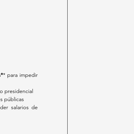
s*
* para impedir 
io presidencial
s públicas
er salarios de 