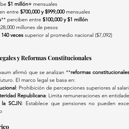
ibe 
$1 millón+
 mensuales
en entre 
$700,000 y $999,000
 mensuales
s
** perciben entre 
$100,000 y $1 millón
$28,000 millones de pesos
 
140 veces
 superior al promedio nacional ($7,092)
gales y Reformas Constitucionales
baum afirmó que se analizan **
reformas constitucionale
futuro. El marco legal se basa en:
tucional
: Prohibición de percepciones superiores al salar
teridad Republicana
: Limita remuneraciones en entidade
e la SCJN
: Establece que pensiones no pueden exced
vo
rico