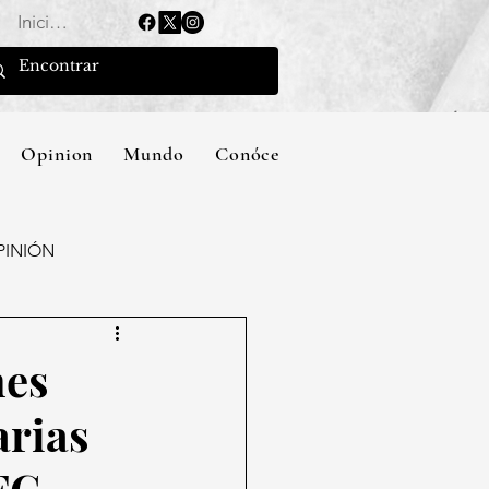
Iniciar sesión
Opinion
Mundo
Conócenos
PINIÓN
nes
arias
FC