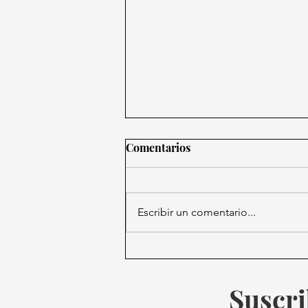
Comentarios
Escribir un comentario...
Laura Itzel Castillo Asumirá
la Presidencia del Senado en
la LXVI Legislatura
Suscri