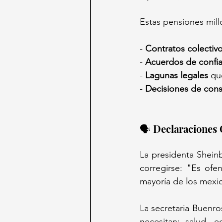
Estas pensiones mill
- 
Contratos colectiv
- 
Acuerdos de confi
- 
Lagunas legales
 qu
- 
Decisiones de cons
🗣️ Declaraciones 
La presidenta Shein
corregirse: "Es ofe
mayoría de los mexi
La secretaria Buenro
necesitan: salud, 