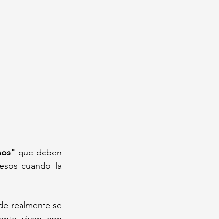
sos"
 que deben 
esos cuando la 
de realmente se 
nte viven con 