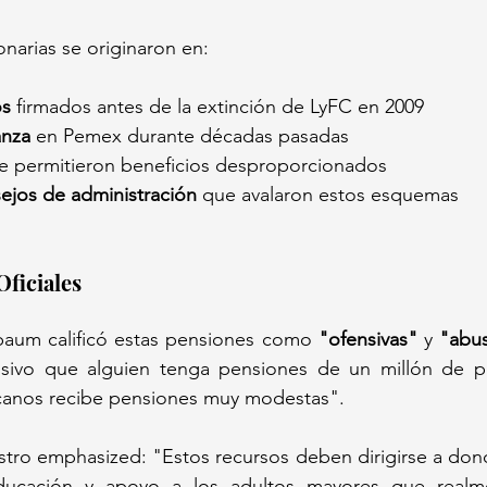
onarias se originaron en:
os
 firmados antes de la extinción de LyFC en 2009
anza
 en Pemex durante décadas pasadas
e permitieron beneficios desproporcionados
ejos de administración
 que avalaron estos esquemas
Oficiales
baum calificó estas pensiones como 
"ofensivas"
 y 
"abu
nsivo que alguien tenga pensiones de un millón de p
canos recibe pensiones muy modestas".
stro emphasized: "Estos recursos deben dirigirse a don
educación y apoyo a los adultos mayores que realme