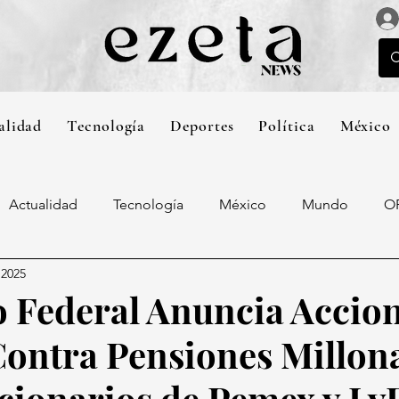
alidad
Tecnología
Deportes
Política
México
Actualidad
Tecnología
México
Mundo
O
 2025
 Federal Anuncia Accio
Contra Pensiones Millon
cionarios de Pemex y Ly