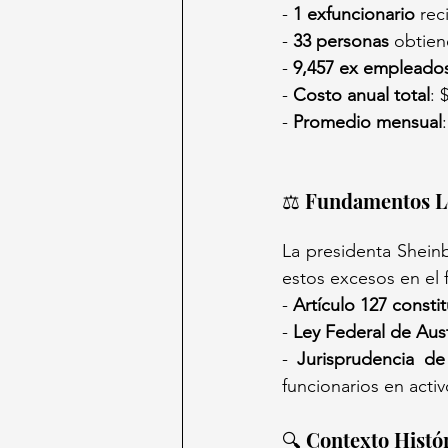
- 
1 exfuncionario
 rec
- 
33 personas
 obtien
- 
9,457 ex empleado
- 
Costo anual total
: 
- 
Promedio mensual
:
⚖️ Fundamentos Le
La presidenta Shein
estos excesos en el 
- 
Artículo 127 consti
- 
Ley Federal de Aus
- 
Jurisprudencia d
funcionarios en acti
🔍 Contexto Histó