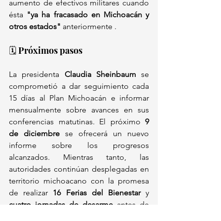
aumento de efectivos militares cuando 
ésta 
"ya ha fracasado en Michoacán y 
otros estados"
 anteriormente .
🗓️ Próximos pasos
La presidenta 
Claudia Sheinbaum
 se 
comprometió a dar seguimiento cada 
15 días al Plan Michoacán e informar 
mensualmente sobre avances en sus 
conferencias matutinas. El próximo 
9 
de diciembre
 se ofrecerá un nuevo 
informe sobre los progresos 
alcanzados. Mientras tanto, las 
autoridades continúan desplegadas en 
territorio michoacano con la promesa 
de realizar 
16 Ferias del Bienestar
 y 
cuatro jornadas de desarme
 antes de 
que finalice el año.