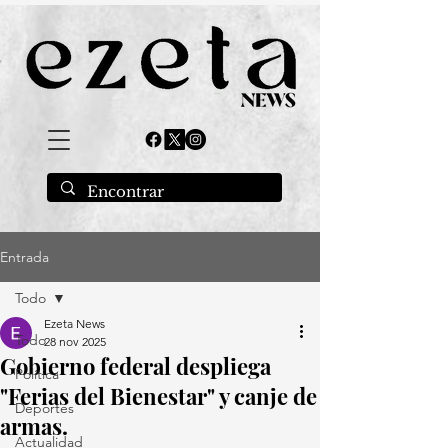
Entrada
Todo
Ezeta News
Todo
28 nov 2025
Gobierno federal despliega
Política
"Ferias del Bienestar" y canje de
Deportes
armas.
Actualidad