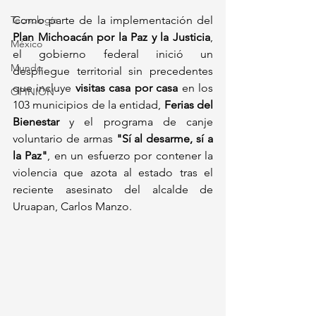
Tecnología
Como parte de la implementación del 
Plan Michoacán por la Paz y la Justicia
, 
México
el gobierno federal inició un 
Mundo
despliegue territorial sin precedentes 
que incluye 
visitas casa por casa
 en los 
OPINIÓN
103 municipios de la entidad, 
Ferias del 
Bienestar
 y el programa de canje 
voluntario de armas 
"Sí al desarme, sí a 
la Paz"
, en un esfuerzo por contener la 
violencia que azota al estado tras el 
reciente asesinato del alcalde de 
Uruapan, Carlos Manzo.