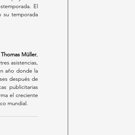
stemporada. El 
n su temporada 
 
Thomas Müller
, 
res asistencias, 
un año donde la 
eses después de 
 publicitarias 
ma el creciente 
ico mundial.