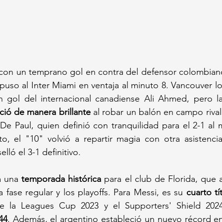
con un temprano gol en contra del defensor colombiano
uso al Inter Miami en ventaja al minuto 8. Vancouver l
 gol del internacional canadiense Ali Ahmed, pero la
ció de manera brillante
 al robar un balón en campo rival y
De Paul, quien definió con tranquilidad para el 2-1 al m
, el "10" volvió a repartir magia con otra asistencia,
lló el 3-1 definitivo.
a una 
temporada histórica
 para el club de Florida, que 
la fase regular y los playoffs. Para Messi, es su 
cuarto tí
 la Leagues Cup 2023 y el Supporters' Shield 20
44
. Además, el argentino estableció un nuevo récord en 