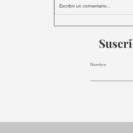
Escribir un comentario...
México enfrentará a
Sudáfrica en la gran
inauguración del Mundial
Suscri
2026
Nombre