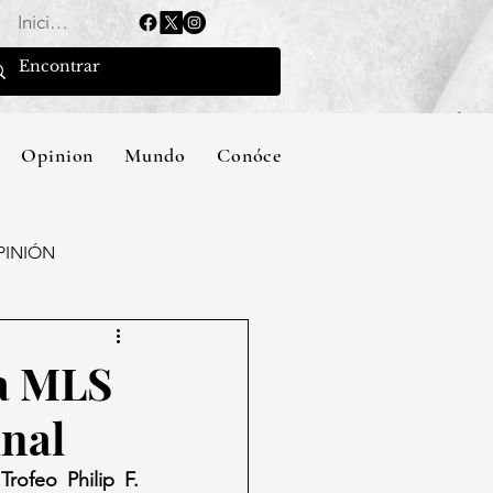
Iniciar sesión
Opinion
Mundo
Conócenos
PINIÓN
ra MLS
inal
 
Trofeo Philip F. 