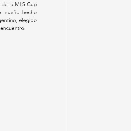
l de la MLS Cup 
un sueño hecho 
. El astro argentino, elegido 
 encuentro.