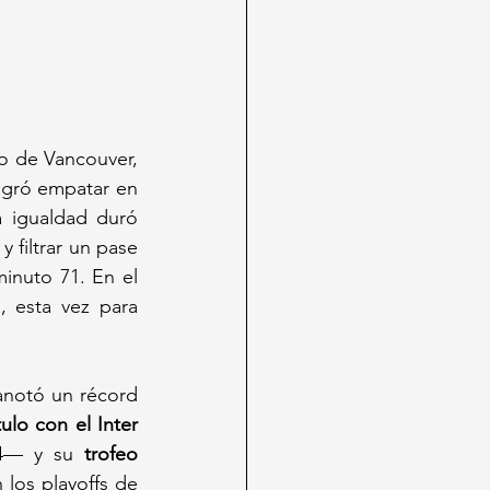
 de Vancouver, 
ogró empatar en 
 igualdad duró 
 filtrar un pase 
inuto 71. En el 
 esta vez para 
anotó un récord 
tulo con el Inter 
24— y su 
trofeo 
los playoffs de 