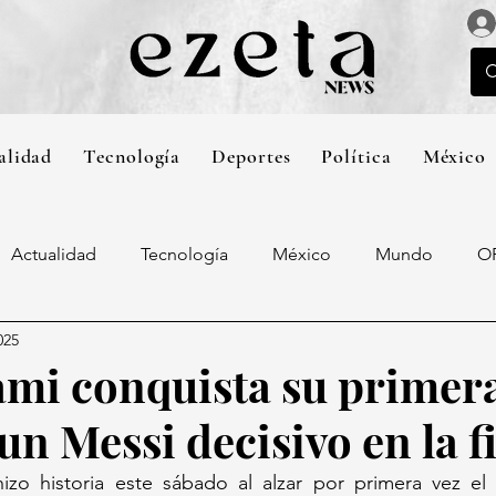
alidad
Tecnología
Deportes
Política
México
Actualidad
Tecnología
México
Mundo
O
025
ami conquista su prime
n Messi decisivo en la f
izo historia este sábado al alzar por primera vez el