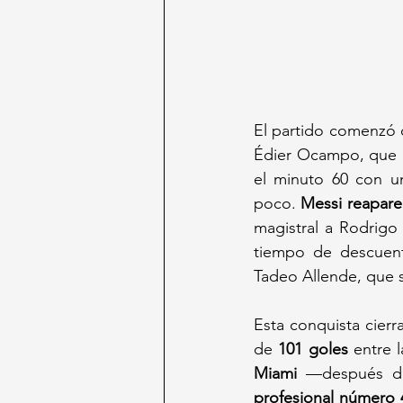
El partido comenzó 
Édier Ocampo, que p
el minuto 60 con un
poco. 
Messi reapare
magistral a Rodrigo 
tiempo de descuento
Tadeo Allende, que se
Esta conquista cierr
de 
101 goles
 entre 
Miami
 —después de
profesional número 