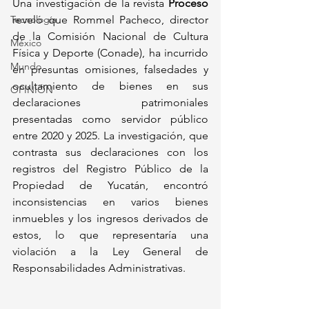
Una investigación de la revista 
Proceso
Tecnología
reveló que Rommel Pacheco, director 
de la Comisión Nacional de Cultura 
México
Física y Deporte (Conade), ha incurrido 
Mundo
en presuntas omisiones, falsedades y 
ocultamiento de bienes en sus 
OPINIÓN
declaraciones patrimoniales 
presentadas como servidor público 
entre 2020 y 2025. La investigación, que 
contrasta sus declaraciones con los 
registros del Registro Público de la 
Propiedad de Yucatán, encontró 
inconsistencias en varios bienes 
inmuebles y los ingresos derivados de 
estos, lo que representaría una 
violación a la Ley General de 
Responsabilidades Administrativas.