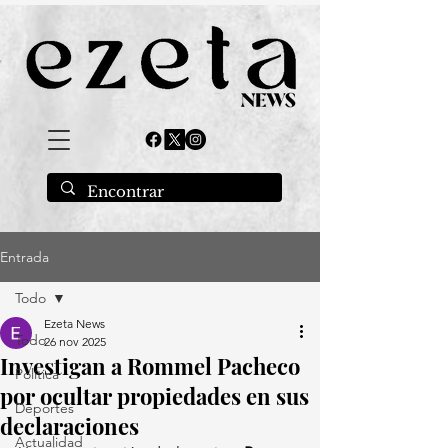
Entrada
Todo
Ezeta News
Todo
26 nov 2025
Investigan a Rommel Pacheco
Política
por ocultar propiedades en sus
Deportes
declaraciones
Actualidad