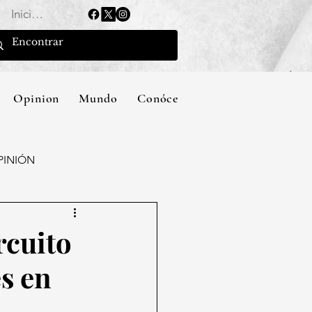
Iniciar sesión
Opinion
Mundo
Conócenos
PINIÓN
rcuito
s en