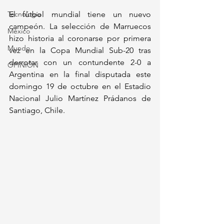
Tecnología
El fútbol mundial tiene un nuevo 
campeón. La selección de Marruecos 
México
hizo historia al coronarse por primera 
Mundo
vez en la Copa Mundial Sub-20 tras 
derrotar con un contundente 2-0 a 
OPINIÓN
Argentina en la final disputada este 
domingo 19 de octubre en el Estadio 
Nacional Julio Martínez Prádanos de 
Santiago, Chile. 