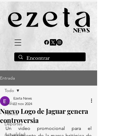
Entrada
Todo
Ezeta News
Todo
22 nov 2024
Nuevo Logo de Jaguar genera
Política
controversia
Deportes
Un video promocional para el 
Actualidad
relanzamiento de la marca británica de 