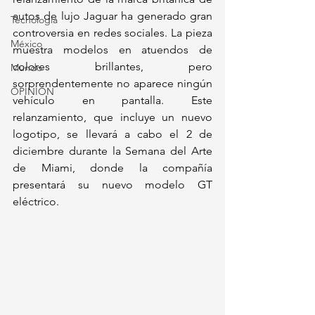
autos de lujo Jaguar ha generado gran 
Tecnología
controversia en redes sociales. La pieza 
México
muestra modelos en atuendos de 
colores brillantes, pero 
Mundo
sorprendentemente no aparece ningún 
OPINIÓN
vehículo en pantalla. Este 
relanzamiento, que incluye un nuevo 
logotipo, se llevará a cabo el 2 de 
diciembre durante la Semana del Arte 
de Miami, donde la compañía 
presentará su nuevo modelo GT 
eléctrico.