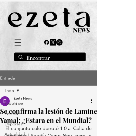
Entrada
Todo
Ezeta News
Todo
24 abr
Se confirma la lesión de Lamine
Política
Yamal; ¿Estara en el Mundial?
Deportes
El conjunto culé derrotó 1-0 al Celta de 
Actualidad
Vigo en el Spotify Camp Nou, pero lo 