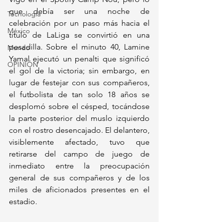
que debía ser una noche de 
Tecnología
celebración por un paso más hacia el 
México
título de LaLiga se convirtió en una 
pesadilla. Sobre el minuto 40, Lamine 
Mundo
Yamal ejecutó un penalti que significó 
OPINIÓN
el gol de la victoria; sin embargo, en 
lugar de festejar con sus compañeros, 
el futbolista de tan solo 18 años se 
desplomó sobre el césped, tocándose 
la parte posterior del muslo izquierdo 
con el rostro desencajado. El delantero, 
visiblemente afectado, tuvo que 
retirarse del campo de juego de 
inmediato entre la preocupación 
general de sus compañeros y de los 
miles de aficionados presentes en el 
estadio.