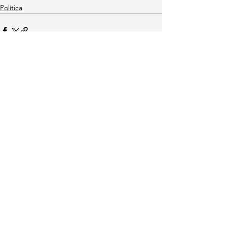
Política
Ver todo
Entradas recientes