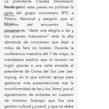
La presidenta Claudia Sheinbaum 
Tecnología
Pardo pidió este jueves no politizar la 
visita del grupo surcoreano BTS a 
México
Palacio Nacional y aseguró que el 
Mundo
objetivo del encuentro fue, 
únicamente, “darle una alegría a las y 
OPINIÓN
los jóvenes mexicanos” ante la alta 
demanda de conciertos que dejó a 
miles de fans sin boleto. Durante la 
conferencia matutina del 7 de mayo, la 
mandataria explicó que la reunión se 
logró gracias a una carta enviada al 
presidente de Corea del Sur, Lee Jae-
myung, en la que solicitó apoyo para 
gestionar más presentaciones tras la 
inconformidad de las y los 'Army' por el 
agotamiento de entradas en cuestión 
de minutos. Subrayó que fue una 
gestión cultural y juvenil, y que no debe 