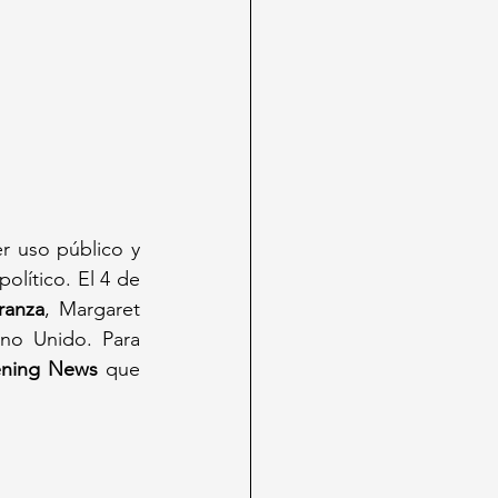
r uso público y 
lítico. El 4 de 
ranza
, Margaret 
no Unido. Para 
ening News
 que 