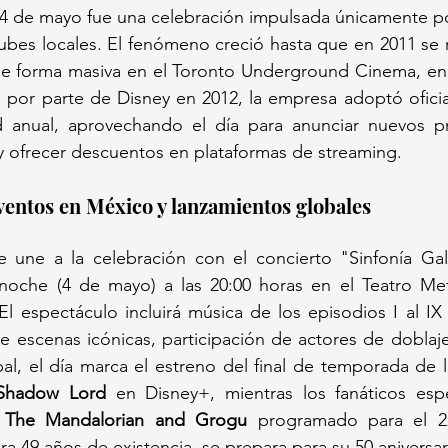
 4 de mayo fue una celebración impulsada únicamente p
lubes locales. El fenómeno creció hasta que en 2011 se re
 de forma masiva en el Toronto Underground Cinema, en 
 por parte de Disney en 2012, la empresa adoptó oficia
 anual, aprovechando el día para anunciar nuevos pro
y ofrecer descuentos en plataformas de streaming.
ventos en México y lanzamientos globales
 une a la celebración con el concierto "Sinfonía Galá
 noche (4 de mayo) a las 20:00 horas en el Teatro Metr
 espectáculo incluirá música de los episodios I al IX 
e escenas icónicas, participación de actores de doblaje
 Shadow Lord
 en Disney+, mientras los fanáticos espe
 
The Mandalorian and Grogu
 programado para el 2
ra 49 años de existencia, se prepara para su 50 aniversar