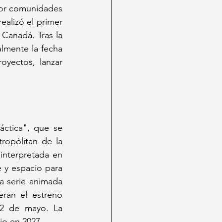
or comunidades 
alizó el primer 
Canadá. Tras la 
lmente la fecha 
yectos, lanzar 
ctica", que se 
opólitan de la 
interpretada en 
 y espacio para 
cosplay. A nivel global, el día marca el estreno del final de temporada de la serie animada 
ran el estreno 
2 de mayo. La 
io en 2027.