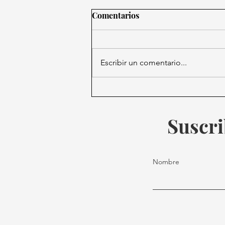
Comentarios
Escribir un comentario...
Celebra México el Día del
Niño: Juegos, nostalgia y el
futuro de la niñez
Suscri
Nombre