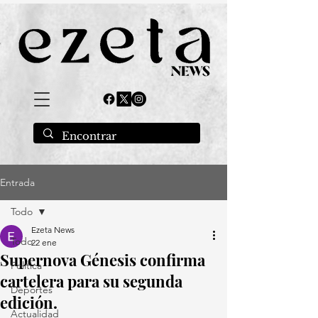
Entrada
Todo
Ezeta News
Todo
22 ene
Supernova Génesis confirma
Política
cartelera para su segunda
Deportes
edición.
Actualidad