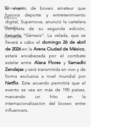
Tecnología
El evento de boxeo amateur que 
fusiona deporte y entretenimiento 
México
digital, Supernova, anunció la cartelera 
Mundo
completa de su segunda edición, 
llamada "Génesis". La velada, que se 
OPINIÓN
llevará a cabo el 
domingo 26 de abril 
de 2026
 en la 
Arena Ciudad de México
, 
estará encabezada por el combate 
estelar entre 
Alana Flores
 y 
Samadhi 
Zendejas
 y será transmitida en vivo y de 
forma exclusiva a nivel mundial por 
Netflix
. Este acuerdo permitirá que el 
evento se vea en más de 190 países, 
marcando un hito en la 
internacionalización del boxeo entre 
influencers.