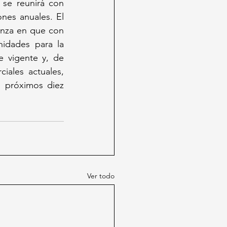
se reunirá con 
nes anuales. El 
anza en que con 
dades para la 
 vigente y, de 
ales actuales, 
 próximos diez 
Ver todo