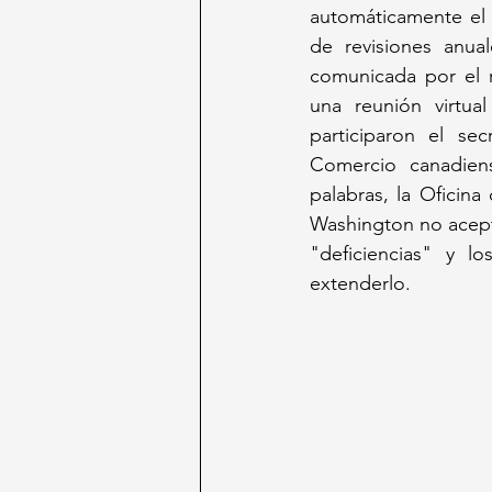
automáticamente el 
de revisiones anua
comunicada por el r
una reunión virtua
participaron el se
Comercio canadien
palabras, la Oficin
Washington no aceptó
"deficiencias" y l
extenderlo.