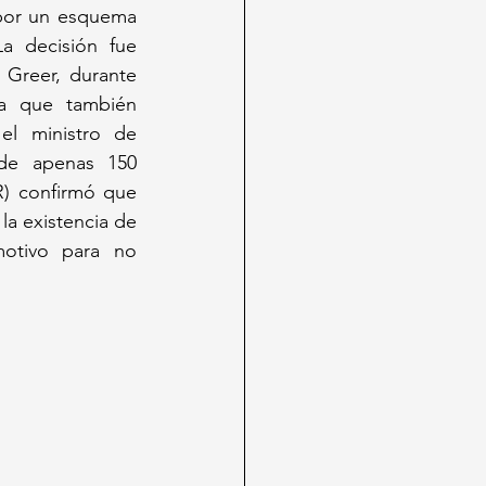
por un esquema 
a decisión fue 
Greer, durante 
a que también 
l ministro de 
de apenas 150 
) confirmó que 
a existencia de 
otivo para no 