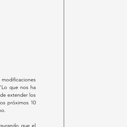
modificaciones 
 "Lo que nos ha 
de extender los 
los próximos 10 
no. 
gurando que el 