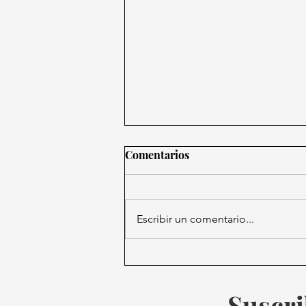
Comentarios
Escribir un comentario...
George Russell logra una
victoria clave en el Austria
GP
Suscri