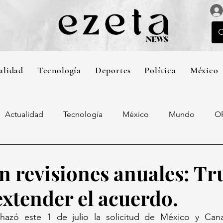
alidad
Tecnología
Deportes
Política
México
Actualidad
Tecnología
México
Mundo
O
 revisiones anuales: T
extender el acuerdo.
hazó este 1 de julio la solicitud de México y Cana