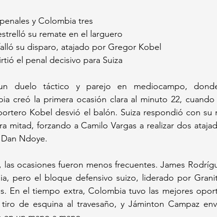
 penales y Colombia tres
estrelló su remate en el larguero
falló su disparo, atajado por Gregor Kobel
irtió el penal decisivo para Suiza
un duelo táctico y parejo en mediocampo, donde
ia creó la primera ocasión clara al minuto 22, cuando 
l portero Kobel desvió el balón. Suiza respondió con s
ra mitad, forzando a Camilo Vargas a realizar dos atajad
y Dan Ndoye.
, las ocasiones fueron menos frecuentes. James Rodrígu
, pero el bloque defensivo suizo, liderado por Granit 
os. En el tiempo extra, Colombia tuvo las mejores opor
iro de esquina al travesaño, y Jáminton Campaz envi