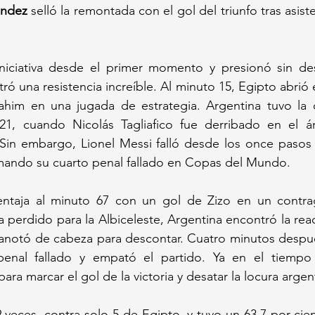
ández
 selló la remontada con el gol del triunfo tras asist
niciativa desde el primer momento y presionó sin des
ró una resistencia increíble. Al minuto 15, Egipto abrió 
him en una jugada de estrategia. Argentina tuvo la 
1, cuando Nicolás Tagliafico fue derribado en el áre
Sin embargo, Lionel Messi falló desde los once pasos a
mando su cuarto penal fallado en Copas del Mundo.
ntaja al minuto 67 con un gol de Zizo en un contrag
perdido para la Albiceleste, Argentina encontró la reac
 anotó de cabeza para descontar. Cuatro minutos despué
enal fallado y empató el partido. Ya en el tiempo 
ra marcar el gol de la victoria y desatar la locura argen
 veces, contra solo 5 de Egipto, y tuvo un 63.7 por cie