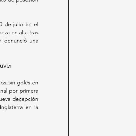
 de julio en el 
za en alta tras 
n denunció una 
ouver
os sin goles en 
al por primera 
ueva decepción 
glaterra en la 