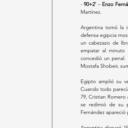
- 
90+2'
 – 
Enzo Fern
Martínez.
Argentina tomó la i
defensa egipcia most
un cabezazo de Ibra
empatar al minuto 2
concedió un penal. 
Mostafa Shobeir, su
Egipto amplió su ve
Cuando todo parecía 
79, Cristian Romero
se redimió de su p
Fernández apareció pa
Argentina disparó 19