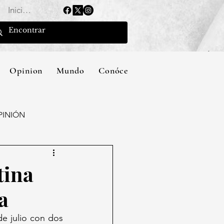
Iniciar sesión
Opinion
Mundo
Conócenos
PINIÓN
tina
a
e julio con dos 