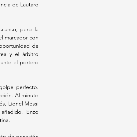
encia de Lautaro 
canso, pero la 
el marcador con 
oportunidad de 
a y el árbitro 
nte el portero 
olpe perfecto. 
ción. Al minuto 
s, Lionel Messi 
añadido, Enzo 
tina.
nto de posesión 