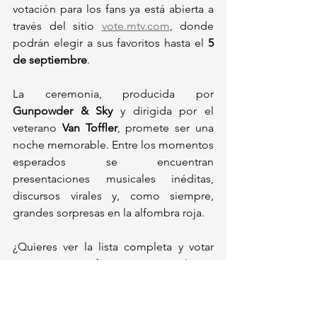
votación para los fans ya está abierta a 
través del sitio 
vote.mtv.com
, donde 
podrán elegir a sus favoritos hasta el 
5 
de septiembre
.
La ceremonia, producida por 
Gunpowder & Sky
 y dirigida por el 
veterano 
Van Toffler
, promete ser una 
noche memorable. Entre los momentos 
esperados se encuentran 
presentaciones musicales inéditas, 
discursos virales y, como siempre, 
grandes sorpresas en la alfombra roja.
¿Quieres ver la lista completa y votar 
por tus artistas favoritos? Visita el sitio 
oficial de los VMAs 2025: 
www.mtv.com/vma
Actualidad