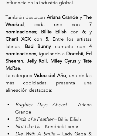
influencia en la industria global.
También destacan 
Ariana Grande
 y 
The 
Weeknd
, cada uno con 
7 
nominaciones
; 
Billie Eilish
 con 
6
; y 
Charli XCX
 con 
5
. Entre los artistas 
latinos, 
Bad Bunny
 compite con 
4 
nominaciones
, igualando a 
Doechii
, 
Ed 
Sheeran
, 
Jelly Roll
, 
Miley Cyrus
 y 
Tate 
McRae
.
La categoría 
Video del Año
, una de las 
más codiciadas, presenta una 
alineación destacada:
Brighter Days Ahead
 – Ariana 
Grande
Birds of a Feather
 – Billie Eilish
Not Like Us
 – Kendrick Lamar
Die With A Smile
 – Lady Gaga & 