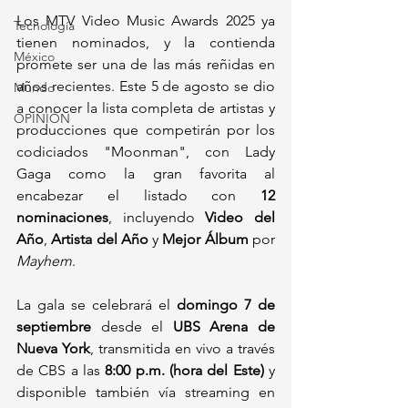
Los MTV Video Music Awards 2025 ya 
Tecnología
tienen nominados, y la contienda 
México
promete ser una de las más reñidas en 
años recientes. Este 5 de agosto se dio 
Mundo
a conocer la lista completa de artistas y 
OPINIÓN
producciones que competirán por los 
codiciados "Moonman", con Lady 
Gaga como la gran favorita al 
encabezar el listado con 
12 
nominaciones
, incluyendo 
Video del 
Año
, 
Artista del Año
 y 
Mejor Álbum
 por 
Mayhem
.
La gala se celebrará el 
domingo 7 de 
septiembre
 desde el 
UBS Arena de 
Nueva York
, transmitida en vivo a través 
de CBS a las 
8:00 p.m. (hora del Este)
 y 
disponible también vía streaming en 