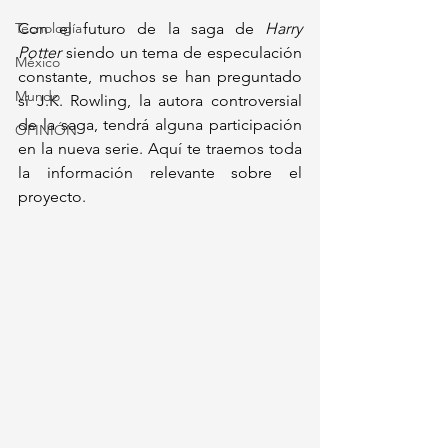
Tecnología
Con el futuro de la saga de 
Harry 
Potter
 siendo un tema de especulación 
México
constante, muchos se han preguntado 
Mundo
si J.K. Rowling, la autora controversial 
de la saga, tendrá alguna participación 
OPINIÓN
en la nueva serie. Aquí te traemos toda 
la información relevante sobre el 
proyecto.