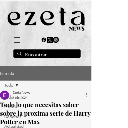
Entrada
Todo
Ezeta News
Todo
5 dic 2024
Todo lo que necesitas saber
Política
sobre la proxima serie de Harry
Deportes
Potter en Max
Actualidad