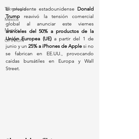
Tecnología
El presidente estadounidense 
Donald 
Trump
 reavivó la tensión comercial 
México
global al anunciar este viernes 
Mundo
aranceles del 50% a productos de la 
Unión Europea (UE)
 a partir del 1 de 
OPINIÓN
junio y un 
25% a iPhones de Apple
 si no 
se fabrican en EE.UU., provocando 
caídas bursátiles en Europa y Wall 
Street.  