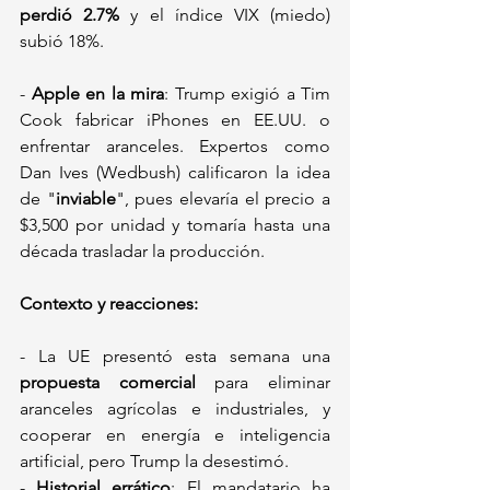
perdió 2.7%
 y el índice VIX (miedo) 
subió 18%.  
- 
Apple en la mira
: Trump exigió a Tim 
Cook fabricar iPhones en EE.UU. o 
enfrentar aranceles. Expertos como 
Dan Ives (Wedbush) calificaron la idea 
de "
inviable
", pues elevaría el precio a 
$3,500 por unidad y tomaría hasta una 
década trasladar la producción.  
Contexto y reacciones:  
- La UE presentó esta semana una 
propuesta comercial
 para eliminar 
aranceles agrícolas e industriales, y 
cooperar en energía e inteligencia 
artificial, pero Trump la desestimó.  
- 
Historial errático
: El mandatario ha 