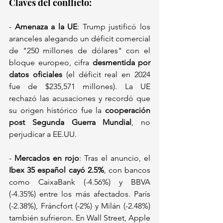
Claves del conflicto:  
- 
Amenaza a la UE
: Trump justificó los 
aranceles alegando un déficit comercial 
de "250 millones de dólares" con el 
bloque europeo, cifra 
desmentida por 
datos oficiales
 (el déficit real en 2024 
fue de $235,571 millones). La UE 
rechazó las acusaciones y recordó que 
su origen histórico fue la 
cooperación 
post Segunda Guerra Mundial
, no 
perjudicar a EE.UU.  
- 
Mercados en rojo
: Tras el anuncio, el 
Ibex 35 español cayó 2.5%
, con bancos 
como CaixaBank (-4.56%) y BBVA 
(-4.35%) entre los más afectados. París 
(-2.38%), Fráncfort (-2%) y Milán (-2.48%) 
también sufrieron. En Wall Street, Apple 