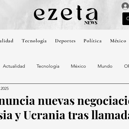
alidad
Tecnología
Deportes
Política
México
Actualidad
Tecnología
México
Mundo
O
 2025
uncia nuevas negociac
sia y Ucrania tras llamad