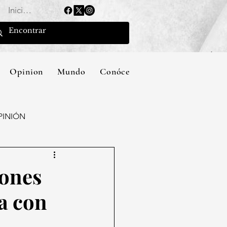
Iniciar sesión
Opinion
Mundo
Conócenos
PINIÓN
iones
a con