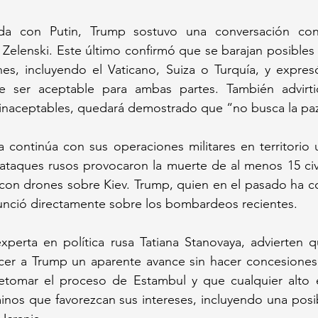
da con Putin, Trump sostuvo una conversación con 
 Zelenski. Este último confirmó que se barajan posibles 
nes, incluyendo el Vaticano, Suiza o Turquía, y expres
be ser aceptable para ambas partes. También advirti
 inaceptables, quedará demostrado que “no busca la pa
a continúa con sus operaciones militares en territorio uc
taques rusos provocaron la muerte de al menos 15 civil
 con drones sobre Kiev. Trump, quien en el pasado ha c
unció directamente sobre los bombardeos recientes.
xperta en política rusa Tatiana Stanovaya, advierten q
cer a Trump un aparente avance sin hacer concesiones r
omar el proceso de Estambul y que cualquier alto el
inos que favorezcan sus intereses, incluyendo una posi