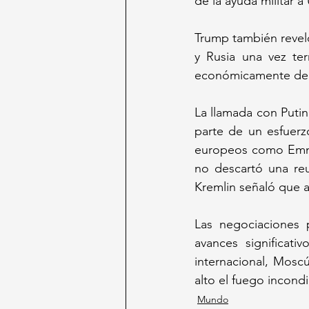
de la ayuda militar a
Trump también reveló
y Rusia una vez ter
económicamente de l
La llamada con Putin
parte de un esfuerz
europeos como Emman
no descartó una reu
Kremlin señaló que a
Las negociaciones p
avances significati
internacional, Mos
alto el fuego incondi
Mundo