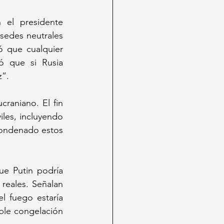
el presidente 
sedes neutrales 
ó que cualquier 
ó que si Rusia 
z”.
raniano. El fin 
es, incluyendo 
ondenado estos 
ue Putin podría 
eales. Señalan 
 fuego estaría 
ble congelación 