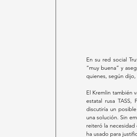
En su red social Tru
“muy buena” y asegu
quienes, según dijo,
El Kremlin también v
estatal rusa TASS, 
discutiría un posib
una solución. Sin em
reiteró la necesidad
ha usado para justific