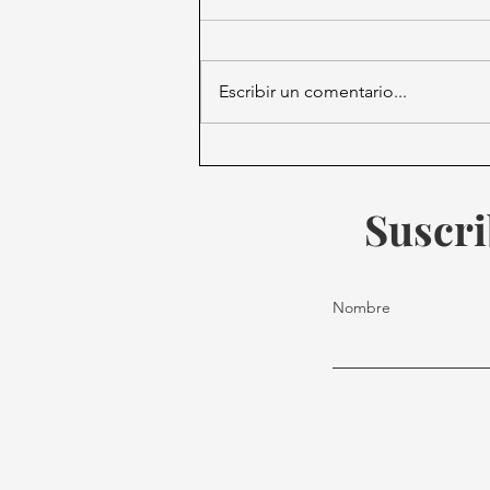
Escribir un comentario...
Joe Biden enfrenta cáncer de
próstata agresivo con
metástasis ósea; recibe apoyo
Suscri
de líderes globales
Nombre