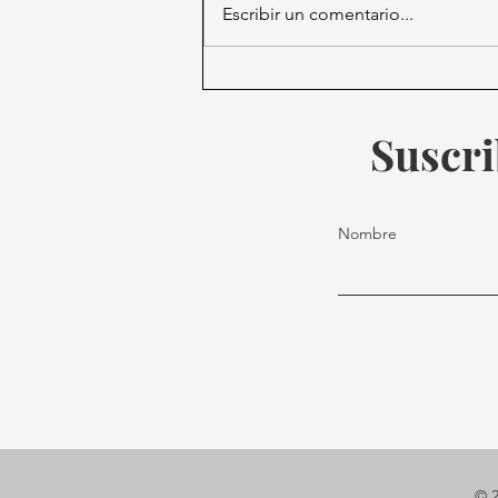
Escribir un comentario...
SAT podría bloquear
plataformas de streaming
por evasión fiscal
Suscri
Nombre
© 2