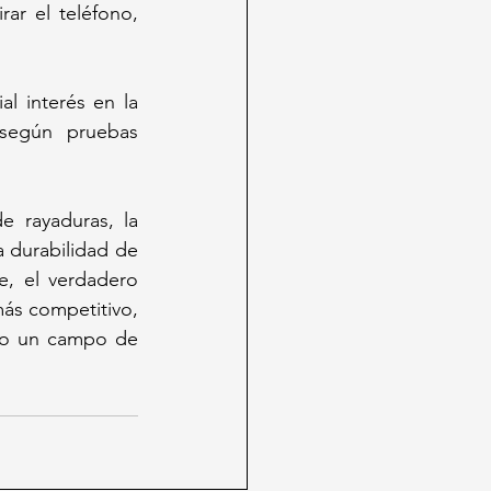
ar el teléfono, 
Según reportes iniciales, el debut comercial ha sido sólido, con un especial interés en la 
egún pruebas 
 rayaduras, la 
 durabilidad de 
, el verdadero 
s competitivo, 
to un campo de 