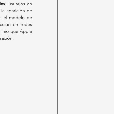
Max
, usuarios en 
ciudades como Hong Kong, Londres y Nueva York comenzaron a reportar la aparición de 
n el modelo de 
cción en redes 
inio que Apple 
ración. 