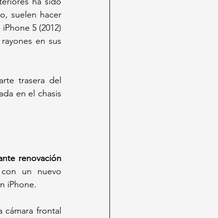
eriores ha sido 
, suelen hacer 
iPhone 5 (2012) 
 rayones en sus 
te trasera del 
da en el chasis 
ante renovación 
 con un nuevo 
n iPhone. 
Todas las cámaras traseras capturan fotos en 24 MP por defecto, y la nueva cámara frontal 