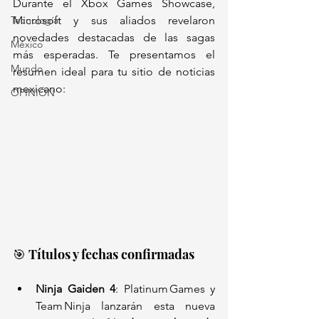
Durante el Xbox Games Showcase, 
Tecnología
Microsoft y sus aliados revelaron 
novedades destacadas de las sagas 
México
más esperadas. Te presentamos el 
Mundo
resumen ideal para tu sitio de noticias 
mexicano:
OPINIÓN
🎯 Títulos y fechas confirmadas
Ninja Gaiden 4
: Platinum Games y 
Team Ninja lanzarán esta nueva 