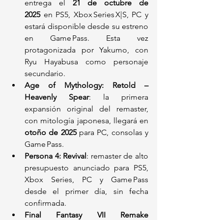
entrega el 
21 de octubre de 
2025
 en PS5, Xbox Series X|S, PC y 
estará disponible desde su estreno 
en Game Pass. Esta vez 
protagonizada por Yakumo, con 
Ryu Hayabusa como personaje 
secundario.
Age of Mythology: Retold – 
Heavenly Spear
: la primera 
expansión original del remaster, 
con mitología japonesa, llegará en 
otoño de 2025
 para PC, consolas y 
Game Pass.
Persona 4: Revival
: remaster de alto 
presupuesto anunciado para PS5, 
Xbox Series, PC y Game Pass 
desde el primer día, sin fecha 
confirmada.
Final Fantasy VII Remake 