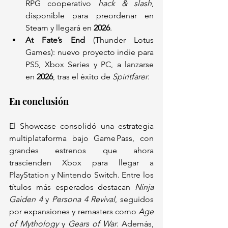
RPG cooperativo 
hack & slash
, 
disponible para preordenar en 
Steam y llegará en 
2026
.
At Fate’s End
 (Thunder Lotus 
Games): nuevo proyecto indie para 
PS5, Xbox Series y PC, a lanzarse 
en 
2026
, tras el éxito de 
Spiritfarer
.
En conclusión
El Showcase consolidó una estrategia 
multiplataforma bajo Game Pass, con 
grandes estrenos que ahora 
trascienden Xbox para llegar a 
PlayStation y Nintendo Switch. Entre los 
títulos más esperados destacan 
Ninja 
Gaiden 4
 y 
Persona 4 Revival
, seguidos 
por expansiones y remasters como 
Age 
of Mythology
 y 
Gears of War
. Además, 