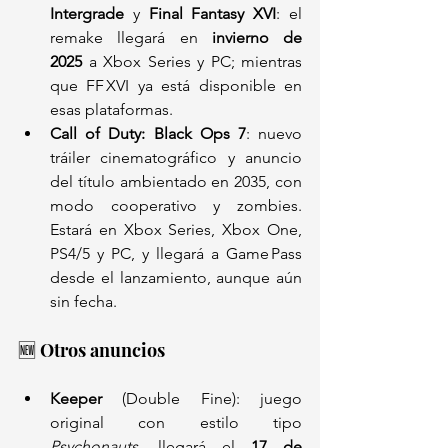
Intergrade
 y 
Final Fantasy XVI
: el 
remake llegará en 
invierno de 
2025
 a Xbox Series y PC; mientras 
que FF XVI ya está disponible en 
esas plataformas.
Call of Duty: Black Ops 7
: nuevo 
tráiler cinematográfico y anuncio 
del título ambientado en 2035, con 
modo cooperativo y zombies. 
Estará en Xbox Series, Xbox One, 
PS4/5 y PC, y llegará a Game Pass 
desde el lanzamiento, aunque aún 
sin fecha.
🆕 Otros anuncios
Keeper
 (Double Fine): juego 
original con estilo tipo 
Psychonauts
, llegará el 
17 de 