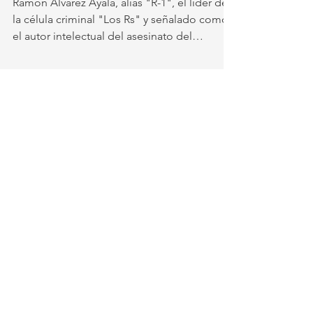
Líder de "Los Rs" es
detenido por el asesinato del
alcalde de Uruapan.
Ramón Álvarez Ayala, alias "R-1", el líder de
la célula criminal "Los Rs" y señalado como
el autor intelectual del asesinato del
exalcalde de Uruapan