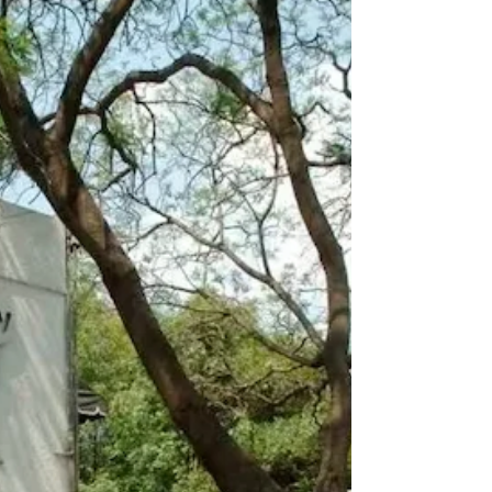
diálogo
La presión de los motociclistas dio
resultados. Luego de una manifestación que
colapsó la Vía Atlixcáyotl durante más de
cuatro horas