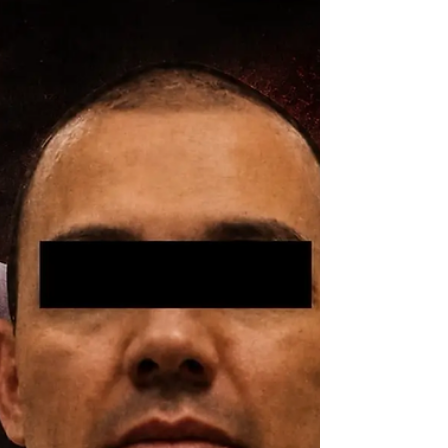
Sheinbaum coloca primera
piedra del megaproyecto de
salud.
Claudia Sheinbaum encabezó este domingo
el inicio de obra del Hospital General
Regional del IMSS en San Lorenzo
Cacaotepec, Oaxaca