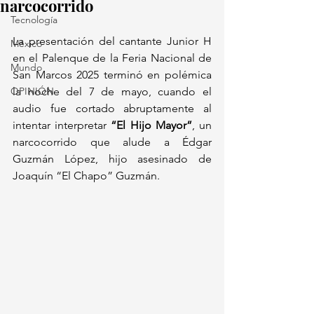
narcocorrido
Tecnología
La presentación del cantante Junior H 
México
en el Palenque de la Feria Nacional de 
Mundo
San Marcos 2025 terminó en polémica 
OPINIÓN
la noche del 7 de mayo, cuando el 
audio fue cortado abruptamente al 
intentar interpretar 
“El Hijo Mayor”
, un 
narcocorrido que alude a Édgar 
Guzmán López, hijo asesinado de 
Joaquín “El Chapo” Guzmán.  