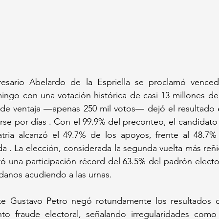
sario Abelardo de la Espriella se proclamó vencedo
ingo con una votación histórica de casi 13 millones de 
de ventaja —apenas 250 mil votos— dejó el resultado 
se por días . Con el 99.9% del preconteo, el candidato
tria alcanzó el 49.7% de los apoyos, frente al 48.7% d
a . La elección, considerada la segunda vuelta más reñida
ó una participación récord del 63.5% del padrón electo
danos acudiendo a las urnas.
nte Gustavo Petro negó rotundamente los resultados d
o fraude electoral, señalando irregularidades como f