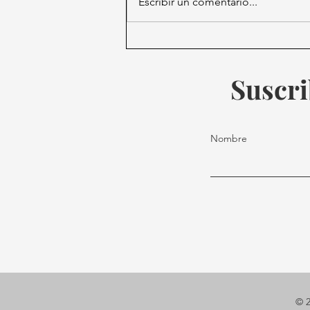
Escribir un comentario...
Sheinbaum responde a
Trump tras acusaciones.
Suscri
Nombre
© 2