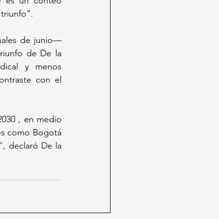
 es un conteo 
triunfo”.
nales de junio— 
riunfo de De la 
dical y menos 
ntraste con el 
030 , en medio 
des como Bogotá 
, declaró De la 