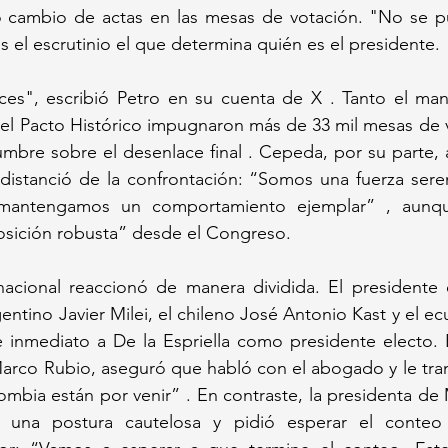
o cambio de actas en las mesas de votación. "No se p
s el escrutinio el que determina quién es el presidente. 
es", escribió Petro en su cuenta de X . Tanto el manda
el Pacto Histórico impugnaron más de 33 mil mesas de v
umbre sobre el desenlace final . Cepeda, por su parte,
istanció de la confrontación: “Somos una fuerza seren
mantengamos un comportamiento ejemplar” , aunque
sición robusta” desde el Congreso.
acional reaccionó de manera dividida. El presidente 
ntino Javier Milei, el chileno José Antonio Kast y el ec
 inmediato a De la Espriella como presidente electo. E
arco Rubio, aseguró que habló con el abogado y le tran
mbia están por venir” . En contraste, la presidenta de 
una postura cautelosa y pidió esperar el conteo de