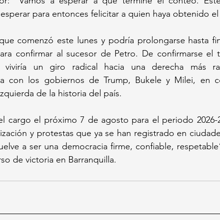
or: “Vamos a esperar a que termine el conteo. Este
 esperar para entonces felicitar a quien haya obtenido el 
 —que comenzó este lunes y podría prolongarse hasta fi
ara confirmar al sucesor de Petro. De confirmarse el t
a viviría un giro radical hacia una derecha más ra
eada con los gobiernos de Trump, Bukele y Milei, en co
quierda de la historia del país. 
el cargo el próximo 7 de agosto para el periodo 2026-2
rización y protestas que ya se han registrado en ciuda
uelve a ser una democracia firme, confiable, respetable”
rso de victoria en Barranquilla.