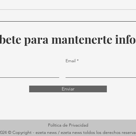
Trump siembra
Día 
incertidumbre sobre el
un l
futuro del T-MEC
futu
bete para mantenerte in
Email
Enviar
Política de Privacidad
024 © Copyright - ezeta news / ezeta news toldos los derechos reserv