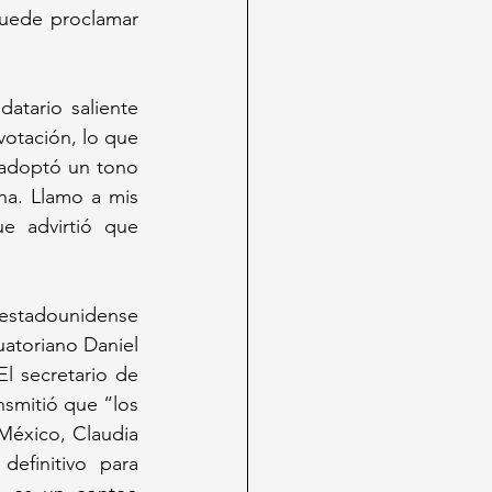
uede proclamar 
tario saliente 
otación, lo que 
 adoptó un tono 
a. Llamo a mis 
 advirtió que 
estadounidense 
uatoriano Daniel 
l secretario de 
smitió que “los 
México, Claudia 
finitivo para 