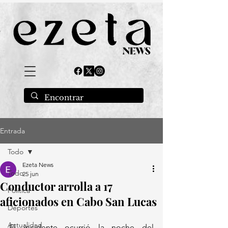
Entrada
Todo
Ezeta News
Todo
25 jun
Conductor arrolla a 17
Política
aficionados en Cabo San Lucas
Deportes
Actualidad
El incidente ocurrió la noche del 