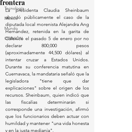
frontera
Tecnología
La presidenta Claudia Sheinbaum 
abordó públicamente el caso de la 
México
diputada local morenista Alejandra Ang 
Mundo
Hernández, retenida en la garita de 
OPINIÓN
Calexico el pasado 5 de enero por no 
declarar 800,000 pesos 
(aproximadamente 44,500 dólares) al 
intentar cruzar a Estados Unidos. 
Durante su conferencia matutina en 
Cuernavaca, la mandataria señaló que la 
legisladora "tiene que dar 
explicaciones" sobre el origen de los 
recursos. Sheinbaum, quien indicó que 
las fiscalías determinarán si 
corresponde una investigación, afirmó 
que los funcionarios deben actuar con 
humildad y mantener "una vida honesta 
y en la justa medianía".