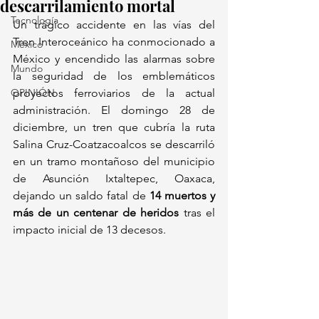
descarrilamiento mortal
Tecnología
Un trágico accidente en las vías del 
Tren Interoceánico ha conmocionado a 
México
México y encendido las alarmas sobre 
Mundo
la seguridad de los emblemáticos 
OPINIÓN
proyectos ferroviarios de la actual 
administración. El domingo 28 de 
diciembre, un tren que cubría la ruta 
Salina Cruz-Coatzacoalcos se descarriló 
en un tramo montañoso del municipio 
de Asunción Ixtaltepec, Oaxaca, 
dejando un saldo fatal de 
14 muertos y 
más de un centenar de heridos
 tras el 
impacto inicial de 13 decesos. 