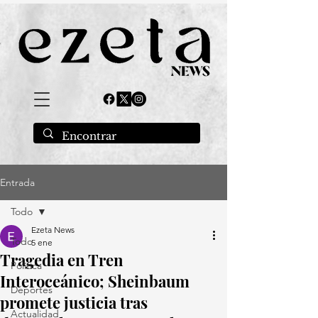
Entrada
Todo
Ezeta News
Todo
5 ene
Tragedia en Tren
Política
Interoceánico; Sheinbaum
Deportes
promete justicia tras
Actualidad