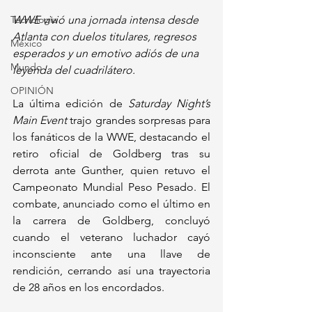
Tecnología
WWE vivió una jornada intensa desde 
Atlanta con duelos titulares, regresos 
México
esperados y un emotivo adiós de una 
Mundo
leyenda del cuadrilátero.
OPINIÓN
La última edición de 
Saturday Night’s 
Main Event
 trajo grandes sorpresas para 
los fanáticos de la WWE, destacando el 
retiro oficial de Goldberg tras su 
derrota ante Gunther, quien retuvo el 
Campeonato Mundial Peso Pesado. El 
combate, anunciado como el último en 
la carrera de Goldberg, concluyó 
cuando el veterano luchador cayó 
inconsciente ante una llave de 
rendición, cerrando así una trayectoria 
de 28 años en los encordados.