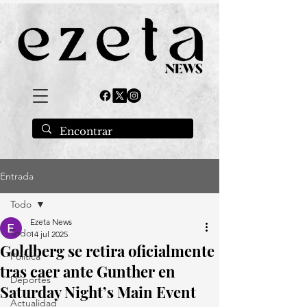
Entrada
Todo
Ezeta News
Todo
14 jul 2025
Goldberg se retira oficialmente
Política
tras caer ante Gunther en
Deportes
Saturday Night’s Main Event
Actualidad