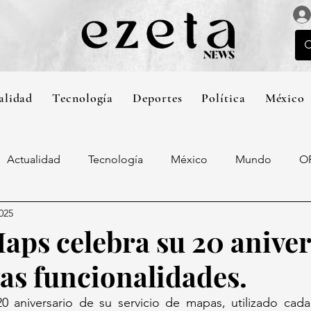
alidad
Tecnología
Deportes
Política
México
Actualidad
Tecnología
México
Mundo
O
025
aps celebra su 20 aniver
as funcionalidades.
0 aniversario de su servicio de mapas, utilizado cada