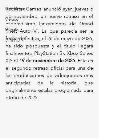
Tecnología
Rockstar Games anunció ayer, jueves 6 
de noviembre, un nuevo retraso en el 
México
esperadísimo lanzamiento de Grand 
Mundo
Theft Auto VI. La que parecía ser la 
fecha definitiva, el 26 de mayo de 2026, 
OPINIÓN
ha sido pospuesta y el título llegará 
finalmente a PlayStation 5 y Xbox Series 
X|S el 
19 de noviembre de 2026
. Este es 
el segundo retraso oficial para una de 
las producciones de videojuegos más 
anticipadas de la historia, que 
originalmente estaba programada para 
otoño de 2025 .