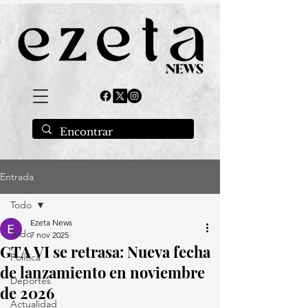
Entrada
Todo
Ezeta News
Todo
7 nov 2025
GTA VI se retrasa: Nueva fecha
Política
de lanzamiento en noviembre
Deportes
de 2026
Actualidad