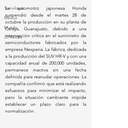
Tecnología
La automotriz japonesa Honda 
suspendió desde el martes 28 de 
México
octubre la producción en su planta de 
Mundo
Celaya, Guanajuato, debido a una 
interrupción crítica en el suministro de 
OPINIÓN
semiconductores fabricados por la 
empresa Nexperia. La fábrica, dedicada 
a la producción del SUV HR-V y con una 
capacidad anual de 200,000 unidades, 
permanece inactiva sin una fecha 
definida para reanudar operaciones. La 
compañía confirmó que está realizando 
esfuerzos para minimizar el impacto, 
pero la situación cambiante impide 
establecer un plazo claro para la 
normalización.  