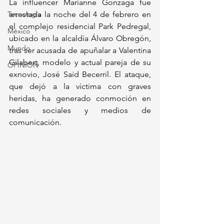
La influencer Marianne Gonzaga fue 
Tecnología
arrestada la noche del 4 de febrero en 
el complejo residencial Park Pedregal, 
México
ubicado en la alcaldía Álvaro Obregón, 
Mundo
tras ser acusada de apuñalar a Valentina 
Gilabert, modelo y actual pareja de su 
OPINIÓN
exnovio, José Said Becerril. El ataque, 
que dejó a la víctima con graves 
heridas, ha generado conmoción en 
redes sociales y medios de 
comunicación.