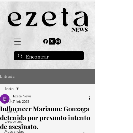
Entrada
Todo
Ezeta News
Todo
7 feb 2025
Influencer Marianne Gonzaga
Política
detenida por presunto intento
Deportes
de asesinato.
Actualidad