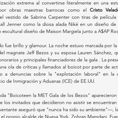
rización extrema al convertirse literalmente en una es
a por obras maestras barrocas como el 
Cristo Velad
el vestido de Sabrina Carpenter con tiras de película 
dall Jenner como la diosa alada Niké en un diseño de 
 escultural diseño de Maison Margiela junto a A$AP Ro
 fue brillo y glamour. La noche estuvo marcada por la 
 del magnate Jeff Bezos y su esposa Lauren Sánchez, qu
orarios y principales financiadores de la gala . La pres
 ola de críticas y llamados al boicot por parte de activ
o a denuncias sobre la "explotación laboral" en la 
icio de Inmigración y Aduanas (ICE) de EE.UU. 
nda "Boicoteen la MET Gala de los Bezos" aparecieron d
 los invitados que decidieron no asistir se encuentran l
entante aseguró que "nunca ha sido su ambiente"—, la a
y el propio alcalde de Nueva York, Zohran Mamdani. Fuer