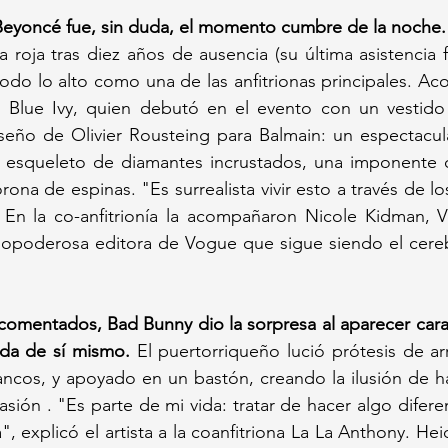
Beyoncé fue, sin duda, el momento cumbre de la noche.
a roja tras diez años de ausencia (su última asistencia 
 todo lo alto como una de las anfitrionas principales. A
 Blue Ivy, quien debutó en el evento con un vestido 
seño de Olivier Rousteing para Balmain: un espectacula
 esqueleto de diamantes incrustados, una imponente 
na de espinas. "Es surrealista vivir esto a través de lo
. En la co-anfitrionía la acompañaron Nicole Kidman, V
dopoderosa editora de Vogue que sigue siendo el cerebr
 comentados, Bad Bunny dio la sorpresa al aparecer car
ida de sí mismo.
 El puertorriqueño lució prótesis de arr
ancos, y apoyado en un bastón, creando la ilusión de h
sión . "Es parte de mi vida: tratar de hacer algo difere
, explicó el artista a la coanfitriona La La Anthony. Hei