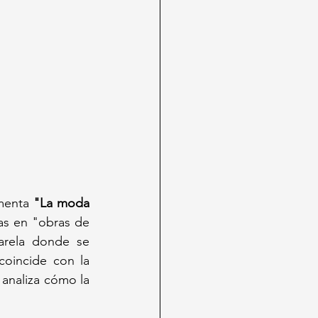
menta 
"La moda 
as en "obras de 
arela donde se 
coincide con la 
analiza cómo la 