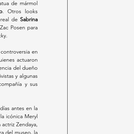
tatua de mármol 
o
. Otros looks 
real de 
Sabrina
Zac Posen para 
cky.
controversia en 
ienes actuaron 
encia del dueño 
istas y algunas 
compañía y sus 
ías antes en la 
a icónica Meryl 
ctriz Zendaya, 
a del museo, la 