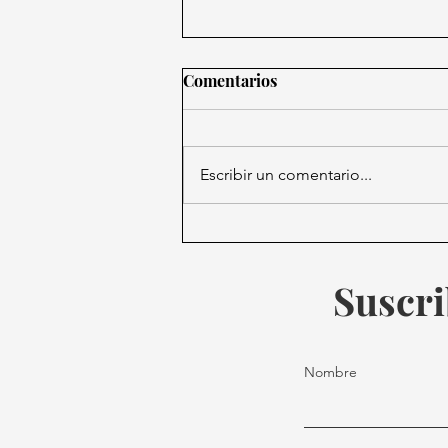
Comentarios
Escribir un comentario...
Día Mundial del Asma;
Alerta por falta de
diagnóstico y
Suscri
contaminación.
Nombre