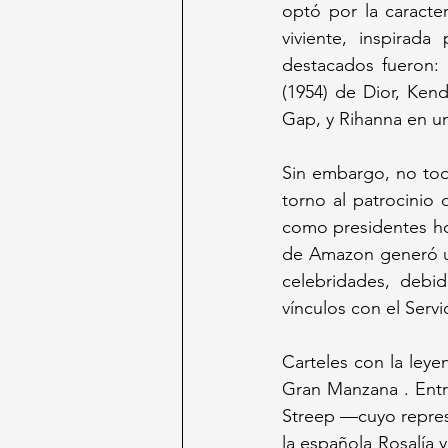
optó por la caracte
viviente, inspirad
destacados fueron: 
(1954) de Dior, Ken
Gap, y Rihanna en un
Sin embargo, no todo
torno al patrocinio
como presidentes hon
de Amazon generó una
celebridades, debid
vínculos con el Serv
Carteles con la leye
Gran Manzana . Entre
Streep —cuyo repres
la española Rosalía 