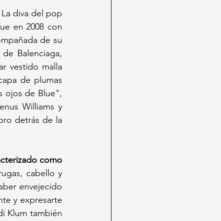
 La diva del pop 
fue en 2008 con 
compañada de su 
de Balenciaga, 
r vestido malla 
capa de plumas 
s ojos de Blue", 
enus Williams y 
o detrás de la 
acterizado como 
ugas, cabello y 
aber envejecido 
nte y expresarte 
di Klum también 