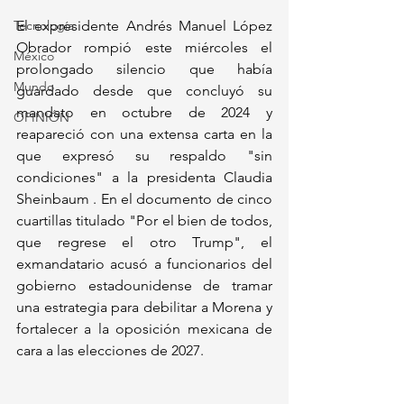
Tecnología
El expresidente Andrés Manuel López 
Obrador rompió este miércoles el 
México
prolongado silencio que había 
Mundo
guardado desde que concluyó su 
mandato en octubre de 2024 y 
OPINIÓN
reapareció con una extensa carta en la 
que expresó su respaldo "sin 
condiciones" a la presidenta Claudia 
Sheinbaum . En el documento de cinco 
cuartillas titulado "Por el bien de todos, 
que regrese el otro Trump", el 
exmandatario acusó a funcionarios del 
gobierno estadounidense de tramar 
una estrategia para debilitar a Morena y 
fortalecer a la oposición mexicana de 
cara a las elecciones de 2027.