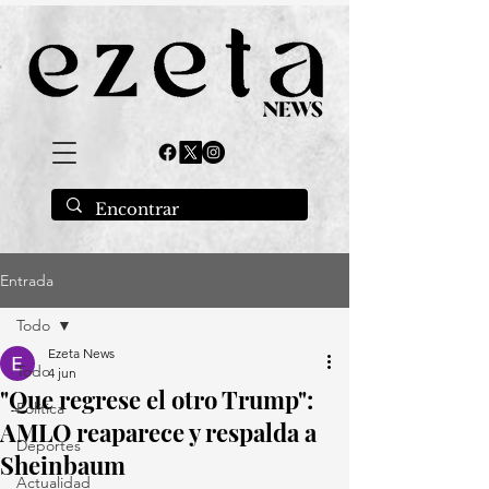
Entrada
Todo
Ezeta News
Todo
4 jun
"Que regrese el otro Trump":
Política
AMLO reaparece y respalda a
Deportes
Sheinbaum
Actualidad