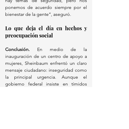
hay temas de seguridad, pero nos 
ponemos de acuerdo siempre por el 
bienestar de la gente”, aseguró.
Lo que deja el día en hechos y 
preocupación social
Conclusión.
 En medio de la 
inauguración de un centro de apoyo a 
mujeres, Sheinbaum enfrentó un claro 
mensaje ciudadano: inseguridad como 
la principal urgencia. Aunque el 
gobierno federal insiste en tímidos 
indicadores de mejora, los datos y 
testimonios en Guanajuato sugieren 
que la violencia sigue creciendo en 
intensidad y naturaleza. La presidenta, 
pese a sus intentos por enfriar el 
reclamo en público, quedó frente a un 