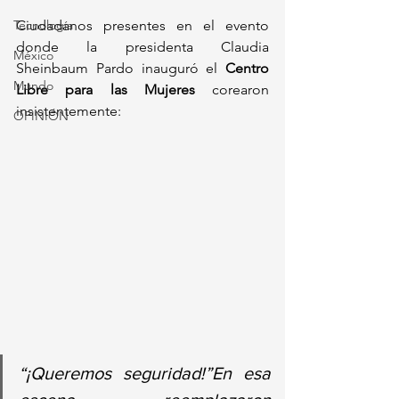
Tecnología
Ciudadanos presentes en el evento 
donde la presidenta Claudia 
México
Sheinbaum Pardo inauguró el 
Centro 
Mundo
Libre para las Mujeres
 corearon 
insistentemente:
OPINIÓN
“¡Queremos seguridad!”En esa 