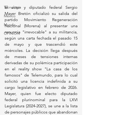
Tecnología
El actor y diputado federal Sergio 
Mayer Bretón oficializó su salida del 
México
partido Movimiento Regeneración 
Mundo
Nacional (Morena) al presentar una 
renuncia "irrevocable" a su militancia, 
OPINIÓN
según una carta fechada el pasado 15 
de mayo y que trascendió este 
miércoles. La decisión llega después 
de meses de tensiones internas 
derivadas de su polémica participación 
en el reality show "La casa de los 
famosos" de Telemundo, para lo cual 
solicitó una licencia indefinida a su 
cargo legislativo en febrero de 2026. 
Mayer, quien fue electo diputado 
federal plurinominal para la LXVI 
Legislatura (2024-2027), se une a la lista 
de personajes públicos que abandonan 