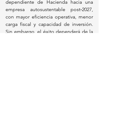
dependiente de Hacienda hacia una 
empresa autosustentable post‑2027, 
con mayor eficiencia operativa, menor 
carga fiscal y capacidad de inversión. 
Sin embargo, el éxito dependerá de la 
ejecución operativa, el aumento real de 
la producción y la confianza que se 
logre entre inversionistas y 
proveedores.
Esta ruta no solo redefine la viabilidad 
financiera de Pemex, sino que también 
plantea una visión energética con 
equilibro entre 
soberanía y 
competitividad
, aunque enfrenta 
desafíos estructurales que requieren 
reformas profundas más allá del rescate 
financiero.
México