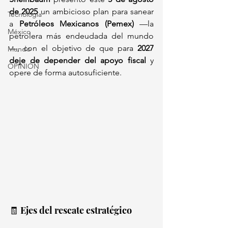
de 2025
 un ambicioso plan para sanear 
Tecnología
a 
Petróleos Mexicanos (Pemex)
 —la 
México
petrolera más endeudada del mundo
—, con el objetivo de que para 
2027 
Mundo
deje de depender del apoyo fiscal
 y 
OPINIÓN
opere de forma autosuficiente.
🧾 Ejes del rescate estratégico