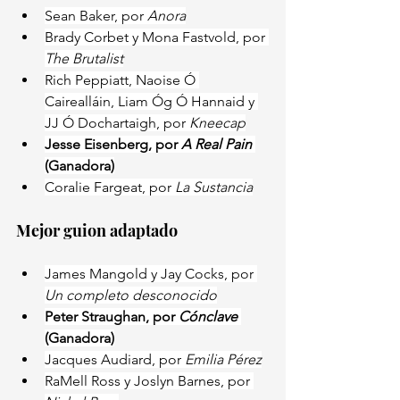
Sean Baker, por 
Anora
Brady Corbet y Mona Fastvold, por 
The Brutalist
Rich Peppiatt, Naoise Ó 
Cairealláin, Liam Óg Ó Hannaid y 
JJ Ó Dochartaigh, por 
Kneecap
Jesse Eisenberg, por 
A Real Pain 
(Ganadora)
Coralie Fargeat, por
 La Sustancia
Mejor guion adaptado
James Mangold y Jay Cocks, por
Un completo desconocido
Peter Straughan, por 
Cónclave 
(Ganadora)
Jacques Audiard, por
 Emilia Pérez
RaMell Ross y Joslyn Barnes, por 