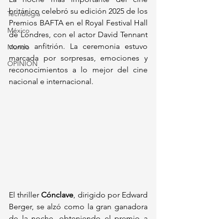
británico celebró su edición 2025 de los 
Tecnología
Premios BAFTA en el Royal Festival Hall 
México
de Londres, con el actor David Tennant 
como anfitrión. La ceremonia estuvo 
Mundo
marcada por sorpresas, emociones y 
OPINIÓN
reconocimientos a lo mejor del cine 
nacional e internacional.
El thriller 
Cónclave
, dirigido por Edward 
Berger, se alzó como la gran ganadora 
de la noche, obteniendo el premio a 