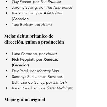
Guy Pearce, por 
The Brutalist
Jeremy Strong, por 
The Apprentice
Kieran Culkin, por
A Real Pai
n 
(Ganador)
Yura Borisov, por 
Anora
Mejor debut británico de 
dirección, guion o producción
Luna Carmoon, por 
Hoard
Rich Peppiatt, por 
Kneecap
(Ganador)
Dev Patel, por 
Monkey Man
Sandhya Suri, James Bowsher, 
Balthazar de Ganay, por 
Santosh
Karan Kandhari, por 
Sister Midnight
Mejor guion original