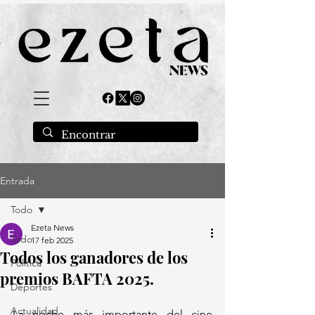
Entrada
Todo
Ezeta News
Todo
17 feb 2025
Todos los ganadores de los
Política
premios BAFTA 2025.
Deportes
Actualidad
La noche más importante del cine 