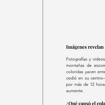
Imágenes revelan 
Fotografías y video
montañas de escombr
coloridas yacen ent
cedió en su centro—
por más de 12 horas
aumente.  
¿Qué causó el cola