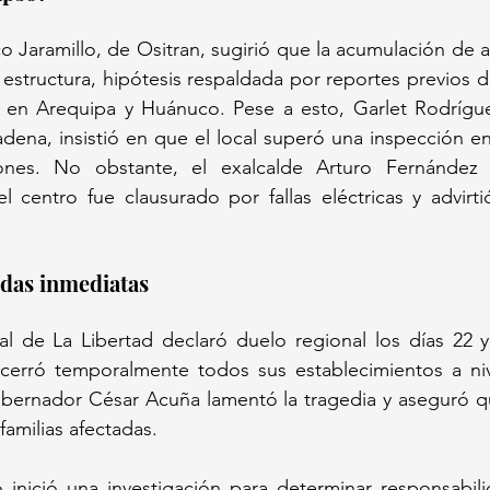
co Jaramillo, de Ositran, sugirió que la acumulación de a
estructura, hipótesis respaldada por reportes previos de 
 en Arequipa y Huánuco. Pese a esto, Garlet Rodríguez
dena, insistió en que el local superó una inspección e
ones. No obstante, el exalcalde Arturo Fernández 
 centro fue clausurado por fallas eléctricas y advirti
das inmediatas 
l de La Libertad declaró duelo regional los días 22 y 
 cerró temporalmente todos sus establecimientos a nive
obernador César Acuña lamentó la tragedia y aseguró que
familias afectadas.  
o inició una investigación para determinar responsabili