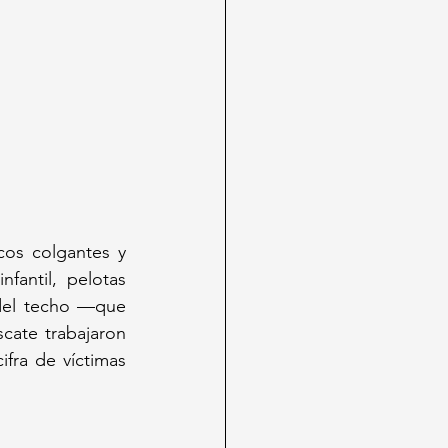
cos colgantes y 
antil, pelotas 
 del techo —que 
cate trabajaron 
fra de víctimas 