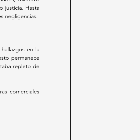
justicia. Hasta 
el momento, no hay detenidos, pero la presión ciudadana crece ante posibles negligencias.  
hallazgos en la 
esto permanece 
taba repleto de 
ras comerciales 