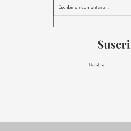
Escribir un comentario...
El Papa Francisco continúa
en estado crítico mientras
cardenales especulan sobre
Suscri
su salud
Nombre