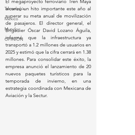
El megaproyecto ferroviario Tren Maya 
Tecnología
alcanzó un hito importante este año al 
superar su meta anual de movilización 
México
de pasajeros. El director general, el 
Mundo
Brigadier Óscar David Lozano Águila, 
informó que la infraestructura ya 
OPINIÓN
transportó a 1.2 millones de usuarios en 
2025 y estimó que la cifra cerrará en 1.38 
millones. Para consolidar este éxito, la 
empresa anunció el lanzamiento de 20 
nuevos paquetes turísticos para la 
temporada de invierno, en una 
estrategia coordinada con Mexicana de 
Aviación y la Sectur.