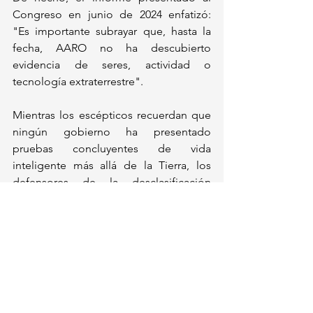
Congreso en junio de 2024 enfatizó: 
"Es importante subrayar que, hasta la 
fecha, AARO no ha descubierto 
evidencia de seres, actividad o 
tecnología extraterrestre". 
Mientras los escépticos recuerdan que 
ningún gobierno ha presentado 
pruebas concluyentes de vida 
inteligente más allá de la Tierra, los 
defensores de la desclasificación 
celebran lo que consideran un paso 
histórico hacia la verdad, en una saga 
que comenzó en 1947 con el incidente 
de Roswell y que hoy, 79 años después, 
mantiene en vilo a millones de 
personas que esperan respuestas 
definitivas sobre si "no estamos solos".