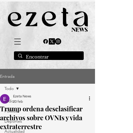
Entrada
Todo
Ezeta News
Todo
20 feb
Trump ordena desclasificar
Política
archivos sobre OVNIs y vida
Deportes
extraterrestre
Actualidad