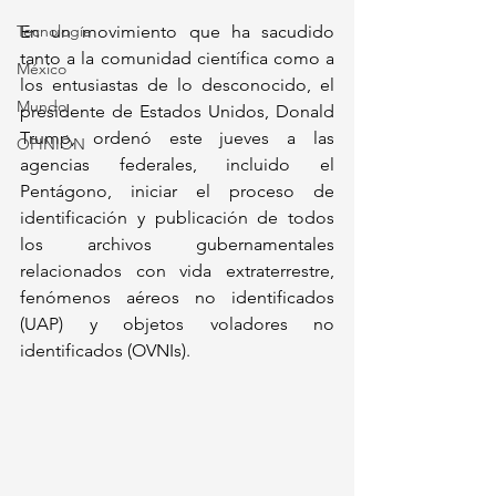
Tecnología
En un movimiento que ha sacudido 
tanto a la comunidad científica como a 
México
los entusiastas de lo desconocido, el 
Mundo
presidente de Estados Unidos, Donald 
Trump, ordenó este jueves a las 
OPINIÓN
agencias federales, incluido el 
Pentágono, iniciar el proceso de 
identificación y publicación de todos 
los archivos gubernamentales 
relacionados con vida extraterrestre, 
fenómenos aéreos no identificados 
(UAP) y objetos voladores no 
identificados (OVNIs). 