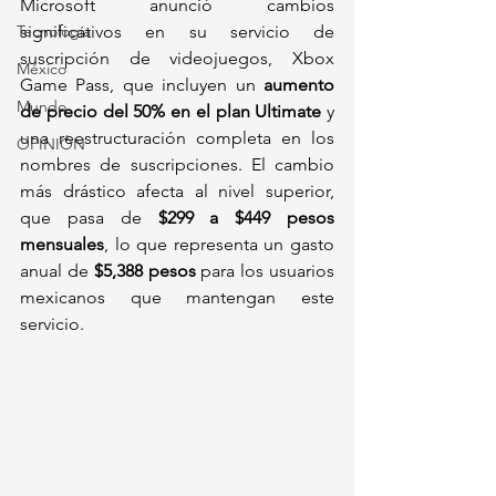
Microsoft anunció cambios 
Tecnología
significativos en su servicio de 
suscripción de videojuegos, Xbox 
México
Game Pass, que incluyen un 
aumento 
Mundo
de precio del 50% en el plan Ultimate
 y 
una reestructuración completa en los 
OPINIÓN
nombres de suscripciones. El cambio 
más drástico afecta al nivel superior, 
que pasa de 
$299 a $449 pesos 
mensuales
, lo que representa un gasto 
anual de 
$5,388 pesos
 para los usuarios 
mexicanos que mantengan este 
servicio.