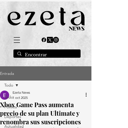
Entrada
Todo
Ezeta News
Todo
1 oct 2025
Xbox Game Pass aumenta
Política
precio de su plan Ultimate y
Deportes
renombra sus suscripciones
Actualidad