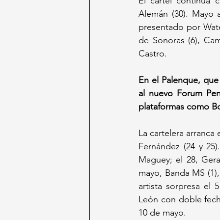
El cartel continúa 
Alemán (30). Mayo a
presentado por Water
de Sonoras (6), Camil
Castro.
En el Palenque, que 
al nuevo Forum Pens
plataformas como Bol
La cartelera arranca
Fernández (24 y 25).
Maguey; el 28, Gerar
mayo, Banda MS (1), 
artista sorpresa el 
León con doble fech
10 de mayo.