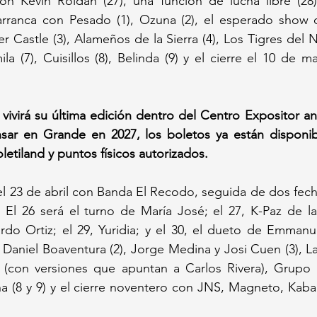
con Kevin Roldán (27), una función de lucha libre (28)
rranca con Pesado (1), Ozuna (2), el esperado show de
 Castle (3), Alameños de la Sierra (4), Los Tigres del No
a (7), Cuisillos (8), Belinda (9) y el cierre el 10 de m
vivirá su última edición dentro del Centro Expositor a
ar en Grande en 2027, los boletos ya están disponibl
etiland y puntos físicos autorizados.
 el 23 de abril con Banda El Recodo, seguida de dos fech
 El 26 será el turno de María José; el 27, K-Paz de la
do Ortiz; el 29, Yuridia; y el 30, el dueto de Emmanue
Daniel Boaventura (2), Jorge Medina y Josi Cuen (3), La A
5 (con versiones que apuntan a Carlos Rivera), Grupo F
a (8 y 9) y el cierre noventero con JNS, Magneto, Kaba