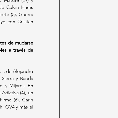
, Matute (29) y 
 Calvin Harris 
rte (5), Guerra 
ayo con Cristian 
ntes de mudarse 
es a través de 
as de Alejandro 
 Sierra y Banda 
l y Mijares. En 
dictiva (4), un 
irme (6), Carín 
h, OV4 y más el 