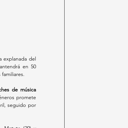
 explanada del 
ntendrá en 50 
familiares.
ches de música 
éneros promete 
ril, seguido por 