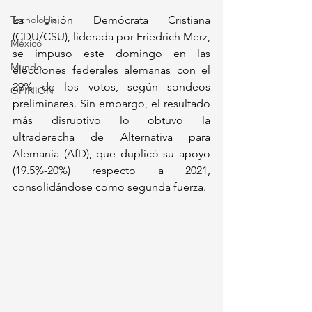
Tecnología
La Unión Demócrata Cristiana 
(CDU/CSU), liderada por Friedrich Merz, 
México
se impuso este domingo en las 
Mundo
elecciones federales alemanas con el 
29% de los votos, según sondeos 
OPINIÓN
preliminares. Sin embargo, el resultado 
más disruptivo lo obtuvo la 
ultraderecha de Alternativa para 
Alemania (AfD), que duplicó su apoyo 
(19.5%-20%) respecto a 2021, 
consolidándose como segunda fuerza.  