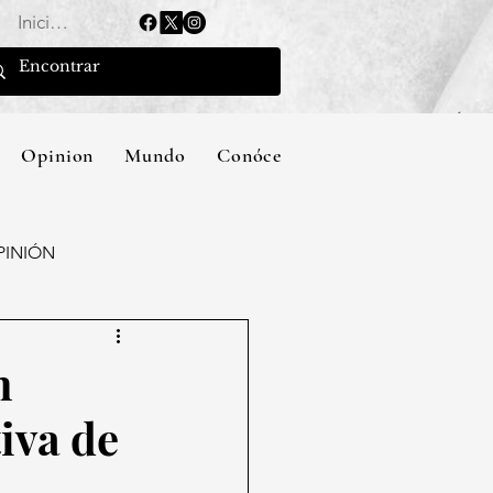
Iniciar sesión
Opinion
Mundo
Conócenos
PINIÓN
n
iva de