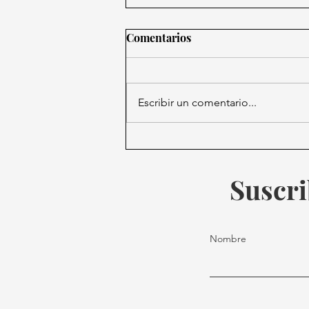
Comentarios
Escribir un comentario...
Propuesta de reforma en EE.
UU. permitiría a Trump
postularse para un tercer
Suscri
mandato en 2028
Nombre