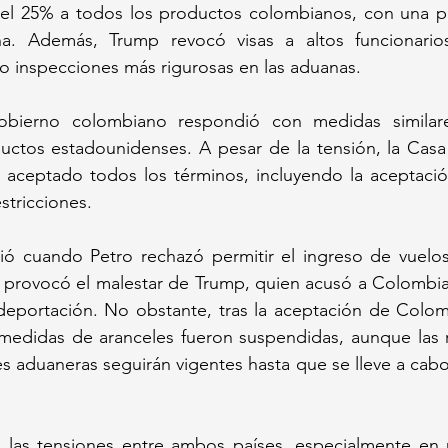
el 25% a todos los productos colombianos, con una pos
. Además, Trump revocó visas a altos funcionarios
o inspecciones más rigurosas en las aduanas.
obierno colombiano respondió con medidas similare
ductos estadounidenses. A pesar de la tensión, la Casa
aceptado todos los términos, incluyendo la aceptación
stricciones.
gió cuando Petro rechazó permitir el ingreso de vuelos
provocó el malestar de Trump, quien acusó a Colombia d
deportación. No obstante, tras la aceptación de Colomb
 medidas de aranceles fueron suspendidas, aunque las r
es aduaneras seguirán vigentes hasta que se lleve a cabo
eja las tensiones entre ambos países, especialmente en